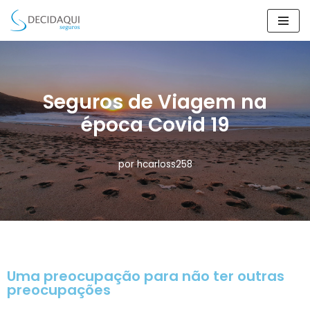
Avançar
para
o
conteúdo
Seguros de Viagem na
época Covid 19
por
hcarloss258
Uma preocupação para não ter outras
preocupações