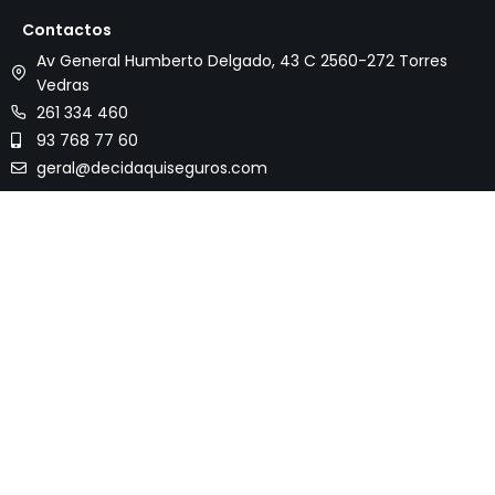
Contactos
Avançar
Av General Humberto Delgado, 43 C 2560-272 Torres
para
Vedras
o
261 334 460
conteúdo
93 768 77 60
geral@decidaquiseguros.com