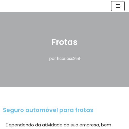
Avançar
para
o
conteúdo
Frotas
por
hcarloss258
Seguro automóvel para frotas
Dependendo da atividade da sua empresa, bem